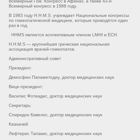
Всемирный Гом. Конгресс в Афинах, а также 43-й
Всемирный конгресс в 1988 году.
В 1983 году H.H.M.S. учреждает Национальные конгрессы
по гомеопатической медицине, которые проводятся один
раз в год.
HHMS является коллективным членом LMHI и ECH.
H.H.M.S — крупнейшая греческая национальная
ассоциация врачей-гомеопатов.
Административный совет
Президент:
Демосфен Папаметодиу, доктор медицинских наук
Вице-президент:
Василис Фотиадис, доктор медицинских наук
Секретарь:
Спиридон Кивелос, доктор медицинских наук
Казначей:
Лефтерис Тапакис, доктор медицинских наук