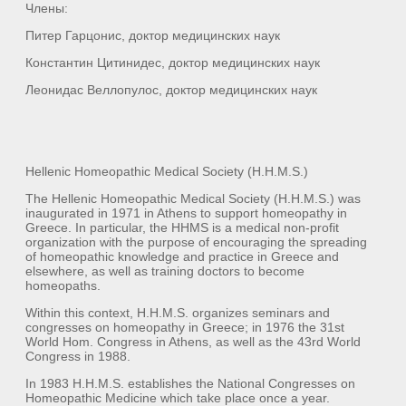
Члены:
Питер Гарцонис, доктор медицинских наук
Константин Цитинидес, доктор медицинских наук
Леонидас Веллопулос, доктор медицинских наук
Hellenic Homeopathic Medical Society (H.H.M.S.)
The Hellenic Homeopathic Medical Society (H.H.M.S.) was
inaugurated in 1971 in Athens to support homeopathy in
Greece. In particular, the HHMS is a medical non-profit
organization with the purpose of encouraging the spreading
of homeopathic knowledge and practice in Greece and
elsewhere, as well as training doctors to become
homeopaths.
Within this context, H.H.M.S. organizes seminars and
congresses on homeopathy in Greece; in 1976 the 31st
World Hom. Congress in Athens, as well as the 43rd World
Congress in 1988.
In 1983 H.H.M.S. establishes the National Congresses on
Homeopathic Medicine which take place once a year.