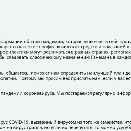
нформации об этой пандемии, которая включает в себя пр
арств в качестве профилактических средств и показаний к
рофилактики могут различаться в разных странах, регионах
бы следовать классическому назначению Ганемана в каждом
м вы общаетесь, поможет нам определить наилучший план де
опатии. Поэтому мы просим вас прислать нам, если у вас е
 пандемии коронавируса. Мы постараемся регулярно инфор
ус COVID-19, вызванный вирусом из того же семейства, что
ж на вирус гриппа, но если их перепутать, то можно усугу