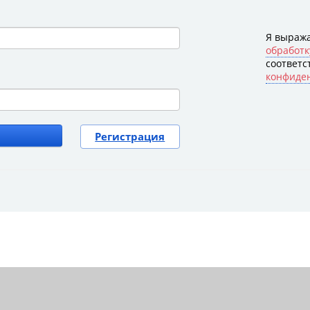
Я выра
обработк
соответс
конфиде
Регистрация