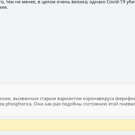
, тем не менее, в целом очень велика; однако Covid-19 уби
ние.
монии, вызванные старым вариантом коронавируса (верифиц
Calcarea phosphorica. Они как-раз подобны состоянию этой пн