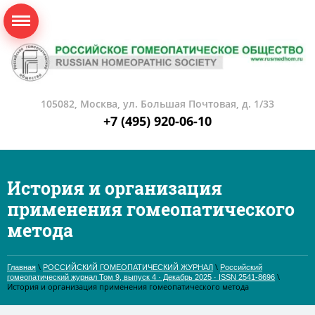
105082, Москва, ул. Большая Почтовая, д. 1/33
+7 (495) 920-06-10
История и организация
применения гомеопатического
метода
\
\
Главная
РОССИЙСКИЙ ГОМЕОПАТИЧЕСКИЙ ЖУРНАЛ
Российский
\
гомеопатический журнал Том 9, выпуск 4 · Декабрь 2025 · ISSN 2541-8696
История и организация применения гомеопатического метода