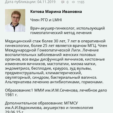
Дата публикации: 04.11.2019
0
1165
Котова Марина Ивановна
Член РГО и LMHI
Врач-акушер-гинеколог, использующий
гомеопатический метод лечения
Медицинский стаж более 30 лет, 7 лет в оперативной
гинекологии, более 25 лет является врачом МГЦ. Член
Международной Гомеопатической Лиги. Лечение
воспалительных заболеваний женских половых
органов, все виды дисфункций яичников, кистозные
изменения яичников, мастопатии, миома матки,
эндометриоз, бесплодие, крауроз, зуд вульвы,
предменструальный, климактерический,
овуляторный, синдром, бактериальный вагиноз.
Альтернатива лечению антибиотиками, гормонами.
Образование:1 ММИ им.И.М.Сеченова, лечебное дело
1981 г.
Дополнительное образование: МГМСУ
им.А.И.Евдокимова, акушерство и гинекология
29.06.15 г.